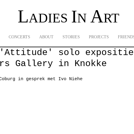
L
A
I
ADIES
N
RT
CONCERTS
ABOUT
STORIES
PROJECTS
FRIEND
'Attitude' solo expositie
rs Gallery in Knokke
Coburg in gesprek met Ivo Niehe